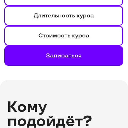
Кому
подойдёт?
Для новичков
разберёмся с основами,
поможем сделать первые шаги
и запустить продажи.
Для опытных селлеров
прокачаем стратегию,
оптимизируем процессы
и увеличим прибыль.