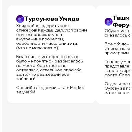
Ташм
Турсунова Умида
Феру
Хочу поблагодарить всех
спикеров! Каждый делился своим
Обучение в 
опытом, рассказывал
оказалось о
внутренние процессы,
особенности населения итд.
Всё объясня
(что не маловажно).
и понятно, с
+998 90 822-82-14
примерами.
Было очень интересно,то что
Мы в с
было не понятно - разбиралось
Теперь у мен
График работы:
на месте, без ответа не
представлен
Понедельник — пятница
оставляли, отдельное спасибо
на платформе
с 10:00 до 19:00
за то, что разжевали все
роста. Спас
таблицы!
Отдельное с
Спасибо академии Uzum Market
Сухову за по
за учебу!
за четкость 
Связаться с нами в телеграм
@uzumacademy