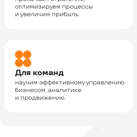
обучающий блок, так и
несколько, или пройти весь курс
полностью.
Однако для полного понимания
всех процессов и уверенного
старта на Uzum Market мы
рекомендуем пройти весь курс
«От А до Я», который даст все
необходимые знания и навыки
для успешных продаж!
Лёгкий старт
Длительность занятий
составляет от 3-х часов
Подробнее
Записаться