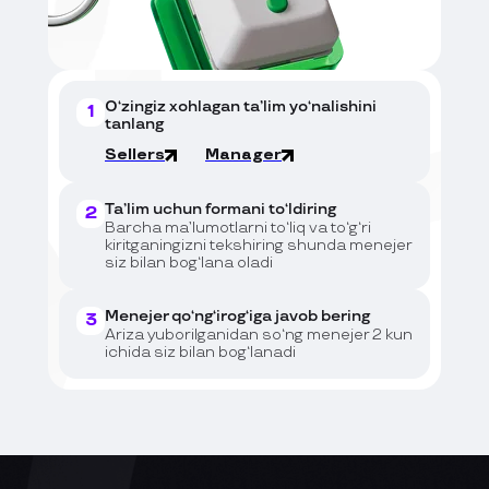
O‘zingiz xohlagan ta’lim yo‘nalishini
1
tanlang
Sellers
Manager
Ta’lim uchun formani to‘ldiring
2
Barcha ma’lumotlarni to‘liq va to‘g‘ri
kiritganingizni tekshiring shunda menejer
siz bilan bog‘lana oladi
Menejer qo‘ng‘irog‘iga javob bering
3
Ariza yuborilganidan so‘ng menejer 2 kun
ichida siz bilan bog‘lanadi