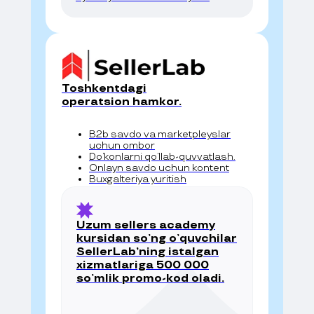
Toshkentdagi
operatsion hamkor.
B2b savdo va marketpleyslar
uchun ombor
Doʼkonlarni qoʼllab-quvvatlash.
Onlayn savdo uchun kontent
Buxgalteriya yuritish
Uzum sellers academy
kursidan soʼng oʼquvchilar
SellerLab’ning istalgan
xizmatlariga 500 000
soʼmlik promo-kod oladi.