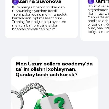
Kamr
Zarina Suvonova
Uzum Akadem
Kurs menga bozorni ichkaridan
o'tganimdan
tushunishga yordam berdi.
Hammasi aniq
Treningdan so'ng men mahsulot
Men kartalar
kartalarimni optimallashtirdim.
analitikalar b
Trening formati juda qulay edi va
o'rgandim. 
men uni birinchi darslardan
bilim, balki 
boshlab foydali deb bildim!
bo'lgan isho
Men Uzum sellers academy’da
ta’lim olishni xohlayman.
Qanday boshlash kerak?