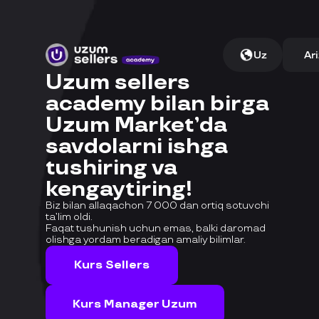
Uz
Ari
Uzum sellers
academy bilan birga
Uzum Market’da
savdolarni ishga
tushiring va
kengaytiring!
Biz bilan allaqachon 7 000 dan ortiq sotuvchi
ta’lim oldi.
Faqat tushunish uchun emas, balki daromad
olishga yordam beradigan amaliy bilimlar.
Kurs Sellers
Kurs Manager Uzum