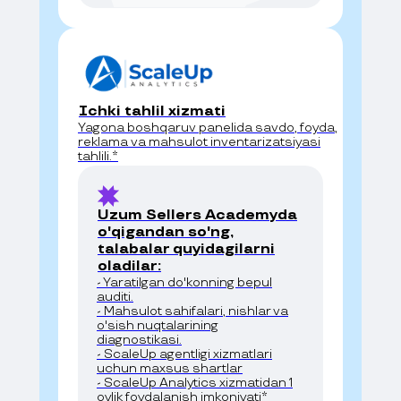
Ichki tahlil xizmati
Yagona boshqaruv panelida savdo, foyda,
reklama va mahsulot inventarizatsiyasi
tahlili.*
Uzum Sellers Academyda
o'qigandan so'ng,
talabalar quyidagilarni
oladilar:
- Yaratilgan do'konning bepul
auditi.
- Mahsulot sahifalari, nishlar va
o'sish nuqtalarining
diagnostikasi.
- ScaleUp agentligi xizmatlari
uchun maxsus shartlar
- ScaleUp Analytics xizmatidan 1
oylik foydalanish imkoniyati*