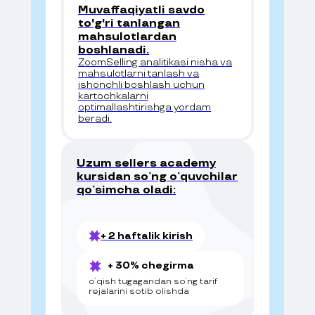
Muvaffaqiyatli savdo
to'g'ri tanlangan
mahsulotlardan
boshlanadi.
ZoomSelling analitikasi nisha va
mahsulotlarni tanlash va
ishonchli boshlash uchun
kartochkalarni
optimallashtirishga yordam
beradi.
Uzum sellers academy
kursidan soʼng oʼquvchilar
qoʼsimcha oladi:
+ 2 haftalik kirish
+ 30% chegirma
oʼqish tugagandan soʼng tarif
rejalarini sotib olishda