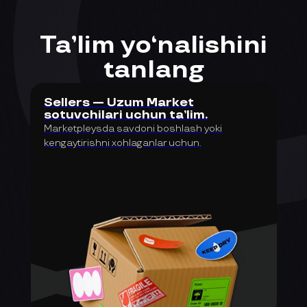
Ta’lim yo‘nalishini
tanlang
Sellers — Uzum Market
sotuvchilari uchun ta’lim.
Marketpleysda savdoni boshlash yoki
kengaytirishni xohlaganlar uchun.