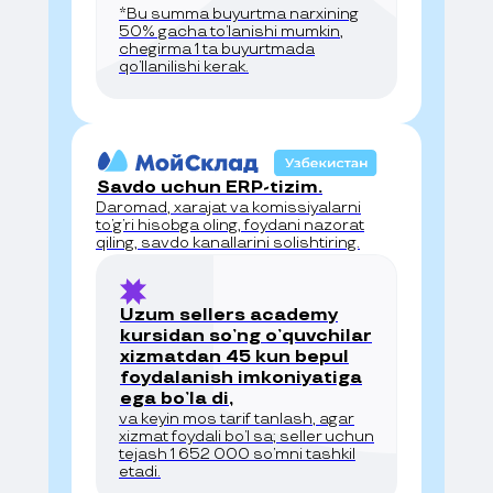
*Bu summa buyurtma narxining
50% gacha toʼlanishi mumkin,
chegirma 1 ta buyurtmada
qoʼllanilishi kerak.
Savdo uchun ERP-tizim.
Daromad, xarajat va komissiyalarni
toʼgʼri hisobga oling, foydani nazorat
qiling, savdo kanallarini solishtiring.
Uzum sellers academy
kursidan soʼng oʼquvchilar
xizmatdan 45 kun bepul
foydalanish imkoniyatiga
ega boʼla di,
va keyin mos tarif tanlash, agar
xizmat foydali boʼl sa; seller uchun
tejash 1 652 000 soʼmni tashkil
etadi.