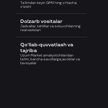
Ta’limdan keyin GMV’ning o‘rtacha
o‘sishi
Dolzarb vositalar
Jadvallar, tahlillar va sotuvchilarning
real кейslari
Qo‘llab-quvvatlash va
tajriba
Uzum Market amaliyotchilaridan
ta’lim, barcha savollarga javoblar va
tavsiyalar