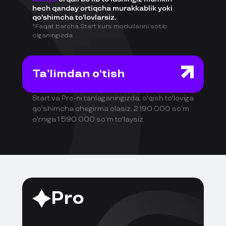
hech qanday ortiqcha murakkablik yoki
qo'shimcha to'lovlarsiz.
*Faqat barcha Start kurs modullarini sotib
olganingizda
Ta’limdan o‘tish
Start va Pro-ni tanlaganingizda, o'qish to'loviga
qo'shimcha chegirma olasiz. 2 190 000 so‘m
o'rniga 1 590 000 so‘m to'laysiz.
Pro