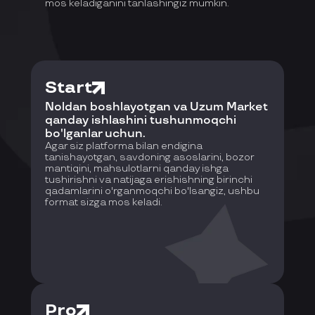
mos keladiganini tanlashingiz mumkin.
Start
Noldan boshlayotgan va Uzum Market
qanday ishlashini tushunmoqchi
bo'lganlar uchun.
Agar siz platforma bilan endigina
tanishayotgan, savdoning asoslarini, bozor
mantiqini, mahsulotlarni qanday ishga
tushirishni va natijaga erishishning birinchi
qadamlarini o'rganmoqchi bo'lsangiz, ushbu
format sizga mos keladi.
Pro