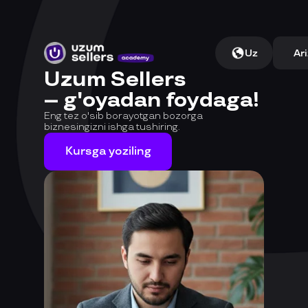
Uz
Ari
Uzum Sellers
– g'oyadan foydaga!
Eng tez o'sib borayotgan bozorga
biznesingizni ishga tushiring.
Kursga yoziling