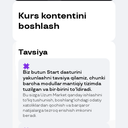
Kurs kontentini
boshlash
Tavsiya
Modul 1
Uzum Market’da savdo asoslari
Biz butun Start dasturini
Uzum Market bilan tanishuv
yakunlashni tavsiya qilamiz, chunki
Marketpleysdagi dastlabki qadamlar
barcha modullar mantiqiy tizimda
Faoliyat shaklini ochish / soliq masalalari
tuzilgan va bir-birini to'ldiradi.
Bu sizga Uzum Market qanday ishlashini
to'liq tushunish, boshlang'ichdagi odatiy
xatoliklardan qochish va barqaror
Modul 2
natijalarga tezroq erishish imkonini
Mahsulot tanlash va unit-iqtisod
beradi.