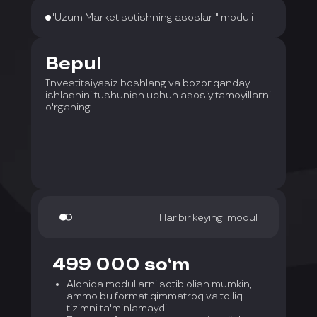
"Uzum Market sotishning asoslari" moduli
Bepul
Investitsiyasiz boshlang va bozor qanday
ishlashini tushunish uchun asosiy tamoyillarni
o'rganing.
Har bir keyingi modul
499 000 so‘m
Alohida modullarni sotib olish mumkin,
ammo bu format qimmatroq va to'liq
tizimni ta'minlamaydi.