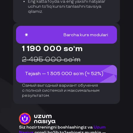
Eng katta foyda va eng yaxshi natijalar
uchun to'liq kursni tanlashni tavsiya
qilamiz.
Barcha kurs modulari
1 190 000 so‘m
2 495 000 so‘m
Tejash — 1 305 000 so‘m (≈ 52%)
Самый выгодный вариант обучения
с полной системой и максимальным
результатом.
Siz hozir treningni boshlashingiz va
Uzum
Nasiya
orqali bo'lib to'lashingiz mumkin —