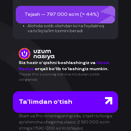
Tejash — 797 000 so‘m (≈ 44%)
Alohida sotib olishdan ko‘ra foydaliroq
va to‘liq ta’lim tizimini beradi.
Siz hozir o‘qishni boshlashingiz va
Uzum
Nasiya
orqali bo‘lib to‘lashingiz mumkin.
*Faqat Pro kursining barcha modullari sotib
olinganda
Ta’limdan o‘tish
Start va Pro-ni tanlaganingizda, o'qish to'loviga
qo'shimcha chegirma olasiz. 2 190 000 so‘m
o'rniga 1 590 000 so‘m to'laysiz.