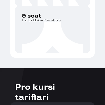
9 soat
Har bir blok — 3 soatdan
Pro kursi
tariflari