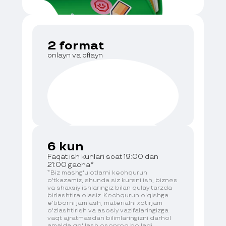
kontaktlar va muloqot usullarini beramiz,
to‘g‘ri savollar berishni o‘rgatamiz
Uzum Market’dagi barcha ichki reklama va
Nosoz mahsulot, firibgarlik va ortiqcha
targ‘ibot vositalarini tahlil qilamiz
xarajatlardan qochish uchun ishonchli
2 format
Savdoni oshirib, foydani yo‘qotmaslik
yetkazib beruvchi va mahsulotni tanlashni
onlayn va oflayn
uchun aksiyalarda qanday to‘g‘ri
ko‘rsatamiz
qatnashishni ko‘rsatamiz
Xaridorlarni jalb qilish va aylanmani
oshirish uchun platforma ichidagi
marketingdan foydalanishni o‘rgatamiz
6 kun
Faqat ish kunlari soat 19:00 dan
21:00 gacha*
*Biz mashg'ulotlarni kechqurun
o'tkazamiz, shunda siz kursni ish, biznes
va shaxsiy ishlaringiz bilan qulay tarzda
birlashtira olasiz. Kechqurun o'qishga
e'tiborni jamlash, materialni xotirjam
o'zlashtirish va asosiy vazifalaringizga
vaqt ajratmasdan bilimlaringizni darhol
amalda qo'llash osonroq bo'ladi.