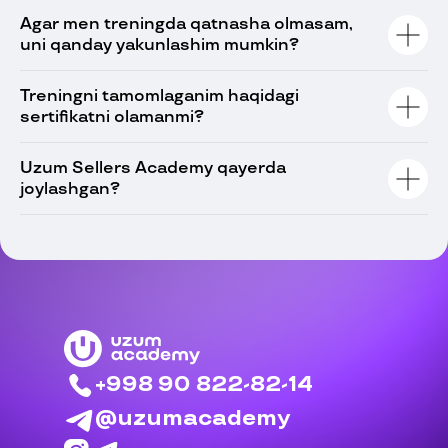
Agar men treningda qatnasha olmasam,
uni qanday yakunlashim mumkin?
Treningni tamomlaganim haqidagi
sertifikatni olamanmi?
Uzum Sellers Academy qayerda
joylashgan?
+998 90 822-82-14
@uzumacademy