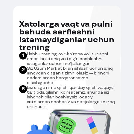
Xatolarga vaqt va pulni
behuda sarflashni
istamaydiganlar uchun
trening
Ushbu trening ko‘r-ko‘rona yo‘l tutishni
1
emas, balki aniq va to‘g‘ri boshlashni
istaganlar uchun mo‘ljallangan
Siz Uzum Market bilan ishlash uchun aniq,
2
sinovdan o'tgan tizimni olasiz — birinchi
qadamlardan barqaror savdo
o'sishigacha.
Biz sizga nima qilish, qanday qilish va qaysi
3
tartibda qilishni ko'rsatamiz, shunda siz
ishonch bilan boshlaysiz, odatiy
xatolardan qochasiz va natijalarga tezroq
erishasiz.