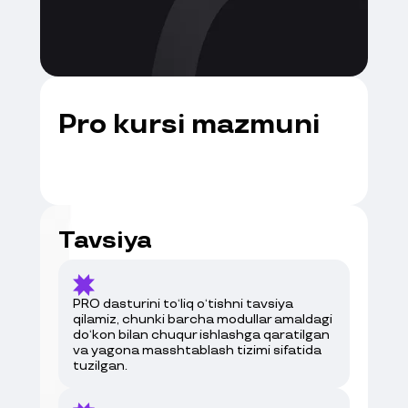
Pro kursi mazmuni
Tavsiya
Modul 1
Do‘kon analitikasi
PRO dasturini to‘liq o‘tishni tavsiya
qilamiz, chunki barcha modullar amaldagi
Do‘konning asosiy ko‘rsatkichlarini o‘qishni
do‘kon bilan chuqur ishlashga qaratilgan
va savdolarda aslida nima bo‘layotganini
va yagona masshtablash tizimi sifatida
tuzilgan.
tushunishni o‘rgatamiz.
Qayerda pul yo‘qotayotganingizni va
aylanmani oshirish uchun o‘sish