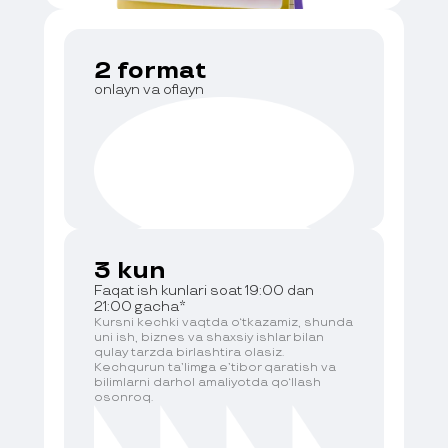
2 format
onlayn va oflayn
3 kun
Faqat ish kunlari soat 19:00 dan
21:00 gacha*
Kursni kechki vaqtda o‘tkazamiz, shunda
uni ish, biznes va shaxsiy ishlar bilan
qulay tarzda birlashtira olasiz.
Kechqurun ta’limga e’tibor qaratish va
bilimlarni darhol amaliyotda qo‘llash
osonroq.