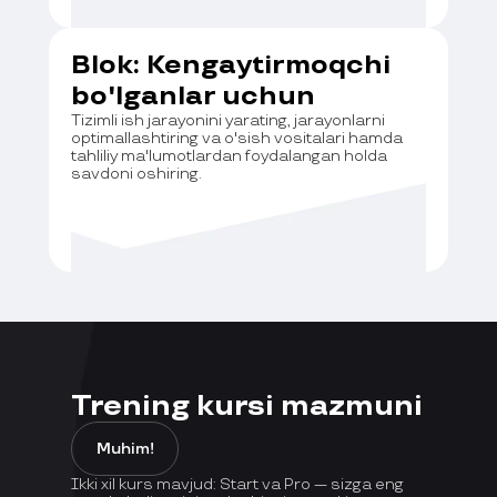
Blok: Kengaytirmoqchi
bo'lganlar uchun
Tizimli ish jarayonini yarating, jarayonlarni
optimallashtiring va o'sish vositalari hamda
tahliliy ma'lumotlardan foydalangan holda
savdoni oshiring.
Trening kursi mazmuni
Muhim!
Ikki xil kurs mavjud: Start va Pro — sizga eng