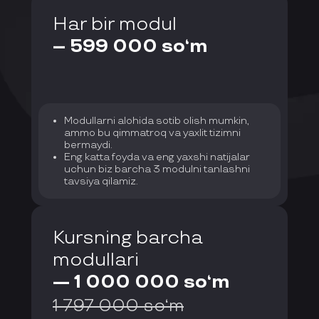
Har bir modul
– 599 000 so‘m
Modullarni alohida sotib olish mumkin,
ammo bu qimmatroq va yaxlit tizimni
bermaydi.
Eng katta foyda va eng yaxshi natijalar
uchun biz barcha 3 modulni tanlashni
tavsiya qilamiz.
Kursning barcha
modullari
— 1 000 000 so‘m
1 797 000 so‘m